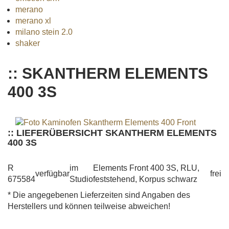
merano
merano xl
milano stein 2.0
shaker
:: SKANTHERM ELEMENTS
400 3S
:: LIEFERÜBERSICHT SKANTHERM ELEMENTS
400 3S
R
im
Elements Front 400 3S, RLU,
verfügbar
frei
675584
Studio
feststehend, Korpus schwarz
* Die angegebenen Lieferzeiten sind Angaben des
Herstellers und können teilweise abweichen!